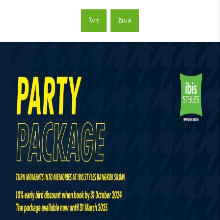
โทร
อีเมล