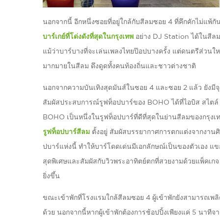
นอกจากนี้ อีกหนึ่งซอยที่อยู่ใกล้กับสีลมซอย 4 ที่คึกคักไม่แ
บาร์เกย์ที่โด่งดังที่สุดในกรุงเทพ
อย่าง DJ Station ได้ในสีลมซ
แม้ว่าบาร์บางที่จะเล่นเพลงไทยป๊อปบางครั้ง แต่ดนตรีส่วนใหญ่
มากมายในสีลม ดึงดูดทั้งคนท้องถิ่นและชาวต่างชาติ
นอกจากความบันเทิงสุดมันส์ในซอย 4 และซอย 2 แล้ว ยังมีจ
สัมผัสประสบการณ์รูฟท็อปบาร์ของ BOHO ได้ที่ไอบิส สไตล์
BOHO เป็นหนึ่งในรูฟท็อปบาร์ที่ดีที่สุดในย่านสีลมของกรุงเทพ
รูฟท็อปบาร์สีลม
ตั้งอยู่ สัมผัสบรรยากาศการตกแต่งจากงานศ
ปบาร์แห่งนี้ ทำให้บาร์โดดเด่นมีเอกลักษณ์เป็นของตัวเอง แข
สุดพิเศษและสัมผัสกับวิวพระอาทิตย์ตกที่สวยงามด้วยแพ็คเก
ยิ่งขึ้น
ขณะเข้าพักที่โรงแรมใกล้สีลมซอย 4 ผู้เข้าพักยังสามารถ
ด้วย นอกจากนี้หากผู้เข้าพักต้องการช้อปปิ้งเพียงแค่ 5 นาที