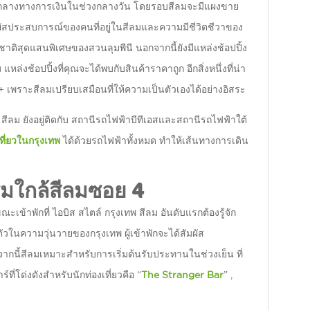
นย์กลางทางการเงินในช่วงกลางวัน โดยรอบสีลมจะมีแผงขาย
ผัสประสบการณ์ของคนที่อยู่ในสีลมและความมีชีวิตชีวาของ
ติสุดแสนพิเศษของสวนลุมพีนี นอกจากนี้ยังมีแหล่งช้อปปิ้ง
ช้อปปิ้งที่คุณจะได้พบกับสินค้าราคาถูก อีกสิ่งหนึ่งที่น่า
+ เพราะสีลมเปรียบเสมือนที่ให้ความเป็นตัวเองได้อย่างอิสระ
สีลม ยังอยู่ติดกับ สถานีรถไฟฟ้าบีทีเอสและสถานีรถไฟฟ้าใต้
เที่ยวในกรุงเทพ
ได้ด้วยรถไฟฟ้าทั้งหมด ทำให้เส้นทางการเดิน
รมใกล้สีลมซอย 4
้าพักที่ ไอบิส สไตล์ กรุงเทพ สีลม อันดับแรกต้องรู้จัก
ัวในความวุ่นวายของกรุงเทพ ผู้เข้าพักจะได้สัมผัส
ากนี้สีลมเหมาะสำหรับการเริ่มต้นรับประทานในช่วงเย็น ที่
ที่โด่งดังสำหรับนักท่องเที่ยวคือ “
The Stranger Bar
” ,