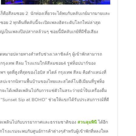
พ้กันก็คือสีลมซอย 2 นักท่องเที่ยวจะได้พบกับคลับเกย์มากมายและ
อย 2 ทุกคืนที่คลับนี้จะเปิดเพลงฮิตระดับโลกใหม่ล่าสุด
เป็นเพลงป๊อปสากลล้วนๆ ซอยนี้มีคลับเกย์ที่มีชื่อเสียง
ุดหมายปลายทางสำหรับช่วงเวลาชิลล์ๆ ผู้เข้าพักสามารถ
 กรุงเทพ สีลม โรงแรมใกล้สีลมซอย4 รูฟท็อปบาร์ของ
ฯ จุดที่สูงที่สุดของไอบิส สไตล์ กรุงเทพ สีลม คือตำแหน่งที่
ิลปะจากนิทานพื้นบ้านของไทยและสไตล์โบฮีเมียนที่รูฟท็อ
กจะได้เพลิดเพลินไปกับการแช่ตัวในสระว่ายนำ้จิบเครื่องดื่ม
จ “Sunset Sip at BOHO” ช่วยให้แขกได้รับประสบการณ์ที่ดี
เพลิดเพลินไปกับบรรยากาศและธรรมชาติของ
สวนลุมพินี
ได้อีก
จากโรงแรมจะพบกับศูนย์การค้าต่างๆสำหรับผู้เข้าพักที่หลงใหล