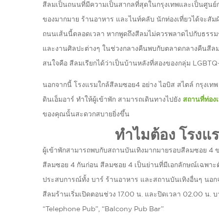
สีลมเป็นถนนที่มีความเป็นสากลที่สุดในกรุงเทพและเป็นศู
ของมากมาย ร้านอาหาร และไนท์คลับ นักท่องเที่ยวได้จะสัม
ถนนเส้นนี้ตลอดเวลา หากพูดถึงสีลมไม่ควรพลาดไปกับธรรมชา
และงานศิลปะต่างๆ ในช่วงกลางคืนพบกับตลาดกลางคืนสีลม แหล่ง
สนใจคือ สีลมเรียกได้ว่าเป็นบ้านหลังที่สองของกลุ่ม LGBTQ
นอกจากนี้ โรงแรมใกล้สีลมซอย4 อย่าง ไอบิส สไตล์ กรุงเทพ 
ดินเอ็มอาร์ ทำให้ผู้เข้าพัก สามารถเดินทางไปยัง
สถานที่ท่อง
ของคุณนั้นสะดวกสบายยิ่งขึ้น
ทำไมต้อง โรงแ
ผู้เข้าพักสามารถพบกับสถานบันเทิงมากมายรอบสีลมซอย 4 ขณะเข
สีลมซอย 4 กันก่อน สีลมซอย 4 เป็นย่านที่มีเอกลักษณ์เฉพาะต
ประสบการณ์ทั้ง บาร์ ร้านอาหาร และสถานบันเทิงอื่นๆ นอกจ
สีลมร้านเริ่มเปิดตอนช่วง 17.00 น. และปิดเวลา 02.00 น. บาร์
“Telephone Pub”, “Balcony Pub Bar”