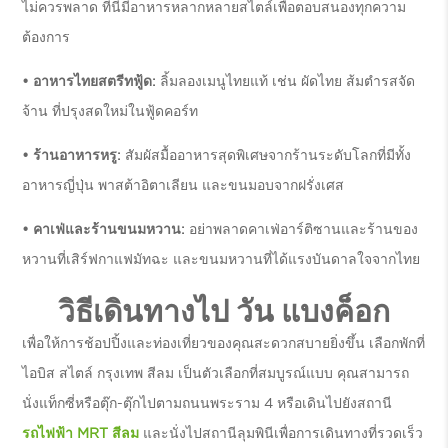
ไม่ควรพลาด ที่นี่มีอาหารหลากหลายสไตล์เพื่อตอบสนองทุกความ
ต้องการ
• อาหารไทยสตรีทฟู้ด:
ลิ้มลองเมนูไทยแท้ เช่น ผัดไทย ส้มตำรสจัด
จ้าน ที่ปรุงสดใหม่ในฟู้ดคอร์ท
• ร้านอาหารหรู:
สัมผัสมื้ออาหารสุดพิเศษจากร้านระดับโลกที่มีทั้ง
อาหารญี่ปุ่น พาสต้าอิตาเลียน และขนมอบจากฝรั่งเศส
• คาเฟ่และร้านขนมหวาน:
อย่าพลาดคาเฟ่อาร์ติซานและร้านของ
หวานที่เสิร์ฟกาแฟมัทฉะ และขนมหวานที่ได้แรงบันดาลใจจากไทย
วิธีเดินทางไป วัน แบงค็อก
เพื่อให้การช้อปปิ้งและท่องเที่ยวของคุณสะดวกสบายยิ่งขึ้น เลือกพักที่
ไอบิส สไตล์ กรุงเทพ สีลม เป็นตัวเลือกที่สมบูรณ์แบบ คุณสามารถ
นั่งแท็กซี่หรือตุ๊ก-ตุ๊กไปตามถนนพระราม 4 หรือเดินไปยังสถานี
รถไฟฟ้า MRT สีลม
และนั่งไปสถานีลุมพินีเพื่อการเดินทางที่รวดเร็ว